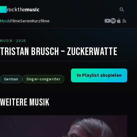
rockthe
music
Musik
Filme
Serien
Kurzfilme
MUSIK
·
2018
Tristan Brusch – Zuckerwatte
In Playlist abspielen
German
Singer-songwriter
Weitere Musik