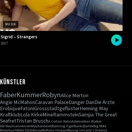
MUSIK
Sigrid – Strangers
2017
Künstler
Faber
Kummer
Robyn
Alice Merton
Angie McMahon
Caravan Palace
Danger Dan
Die Ärzte
Erobique
Fatoni
Grossstadtgeflüster
Henning May
Kraftklub
Lola Kirke
Mine
Rammstein
Sampa The Great
Seafret
Tristan Brusch
A Certain Ratio
Adeline
Alan Walker
Alli Neumann
AnnenMayKantereit
Balming Tiger
Banks
Bartek
Big Mike
Bilderbuch
Billie Eilish
Bosse
Brittany Howard
Byung Un
Carla’s Dreams